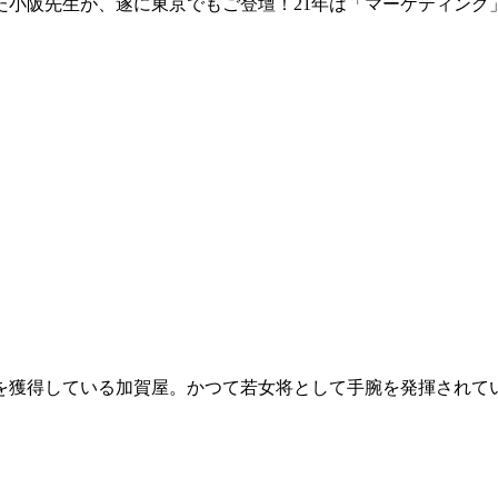
った小阪先生が、遂に東京でもご登壇！21年は「マーケティング
1位を獲得している加賀屋。かつて若女将として手腕を発揮され