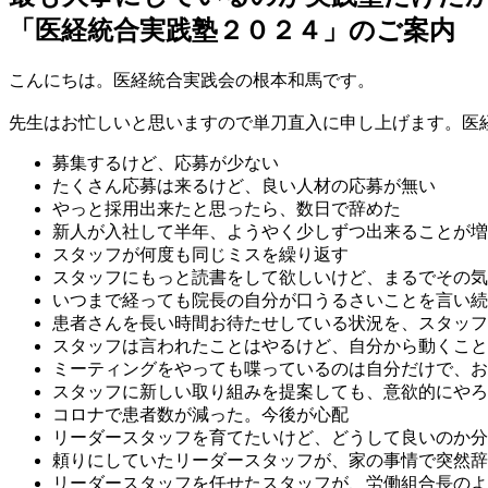
「医経統合実践塾２０２４」
のご案内
こんにちは。医経統合実践会の根本和馬です。
先生はお忙しいと思いますので単刀直入に申し上げます。医
募集するけど、応募が少ない
たくさん応募は来るけど、良い人材の応募が無い
やっと採用出来たと思ったら、数日で辞めた
新人が入社して半年、ようやく少しずつ出来ることが増
スタッフが何度も同じミスを繰り返す
スタッフにもっと読書をして欲しいけど、まるでその気
いつまで経っても院長の自分が口うるさいことを言い続
患者さんを長い時間お待たせしている状況を、スタッフ
スタッフは言われたことはやるけど、自分から動くこと
ミーティングをやっても喋っているのは自分だけで、お
スタッフに新しい取り組みを提案しても、意欲的にやろ
コロナで患者数が減った。今後が心配
リーダースタッフを育てたいけど、どうして良いのか分
頼りにしていたリーダースタッフが、家の事情で突然辞
リーダースタッフを任せたスタッフが、労働組合長のよ