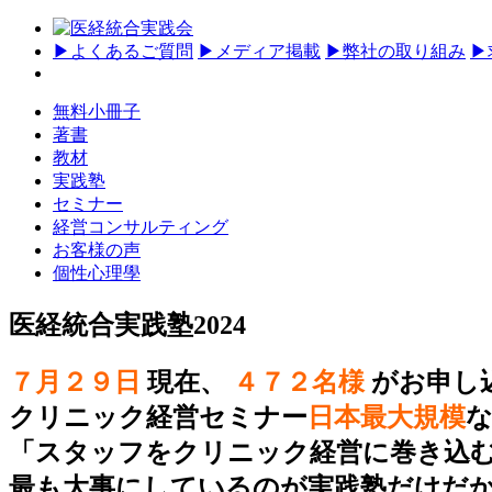
▶
よくあるご質問
▶
メディア掲載
▶
弊社の取り組み
▶
無料小冊子
著書
教材
実践塾
セミナー
経営コンサルティング
お客様の声
個性心理學
医経統合実践塾2024
７月２９日
現在、
４７２名様
がお申し
クリニック経営セミナー
日本最大規模
「スタッフをクリニック経営に巻き込
最も大事にしているのが実践塾だけだ