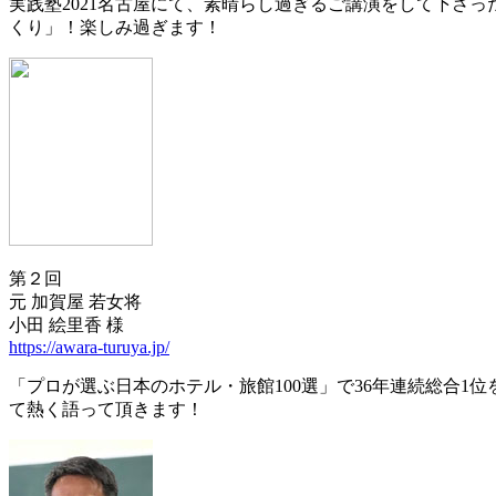
実践塾2021名古屋にて、素晴らし過ぎるご講演をして下さ
くり」！楽しみ過ぎます！
第２回
元 加賀屋 若女将
小田 絵里香 様
https://awara-turuya.jp/
「プロが選ぶ日本のホテル・旅館100選」で36年連続総合
て熱く語って頂きます！