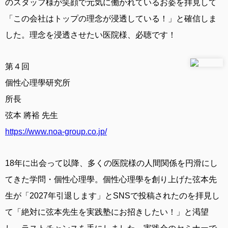
のスタッフ様が笑顔で元気に働かれているお姿を拝見して
「この会社はトップの理念が浸透している！」と確信しま
した。理念を浸透させたい医院様、必聴です！
第４回
個性心理學研究所
所長
弦本 將裕 先生
https://www.noa-group.co.jp/
18年に出会って以降、多くの医院様の人間関係を円滑にし
てきた学問・個性心理學。個性心理學を創り上げた弦本先
生が「2027年引退します」とSNSで投稿されたのを拝見し
て「絶対に弦本先生を実践塾にお招きしたい！」と渇望