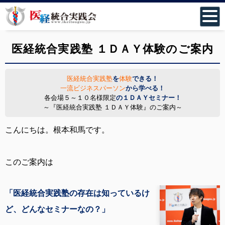
医経統合実践塾 １ＤＡＹ体験のご案内
医経統合実践塾
を
体験
できる！
一流ビジネスパーソン
から学べる！
各会場５～１０名様限定
の１ＤＡＹセミナー！
～『医経統合実践塾 １ＤＡＹ体験』のご案内～
こんにちは。根本和馬です。
このご案内は
「医経統合実践塾の存在は知っているけ
ど、どんなセミナーなの？」