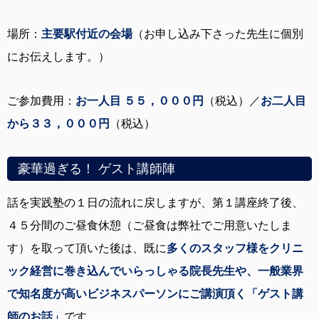
場所：
主要駅付近の会場
（お申し込み下さった先生に個別
にお伝えします。）
ご参加費用：
お一人目 ５５，０００円
（税込）／
お二人目
から３３，０００円
（税込）
豪華過ぎる！ ゲスト講師陣
話を実践塾の１日の流れに戻しますが、第１講座終了後、
４５分間のご昼食休憩（ご昼食は弊社でご用意いたしま
す）を取って頂いた後は、既に
多くのスタッフ様をクリニ
ック経営に巻き込んでいらっしゃる院長先生や、一般業界
で知名度が高いビジネスパーソンにご講演頂く「ゲスト講
師のお話」
です。