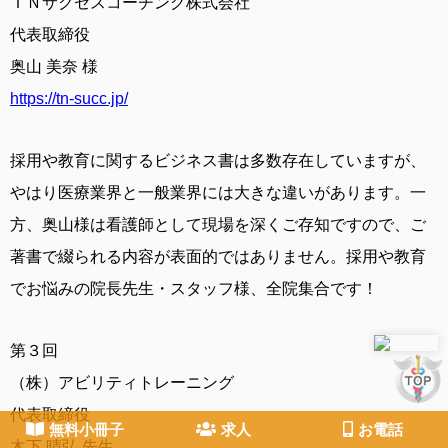
ＴＮサクセスコーチング株式会社
代表取締役
奥山 美奈 様
https://tn-succ.jp/
採用や教育に関するビジネス書は多数存在していますが、
やはり医療業界と一般業界には大きな違いがあります。一
方、奥山様は看護師として現場を深くご存知ですので、ご
著書で綴られる内容が表面的ではありません。採用や教育
でお悩みの院長先生・スタッフ様、全院集合です！
第３回
（株）アビリティトレーニング
代表取締役
無料小冊子
求人
お電話
木下 晴弘 先生