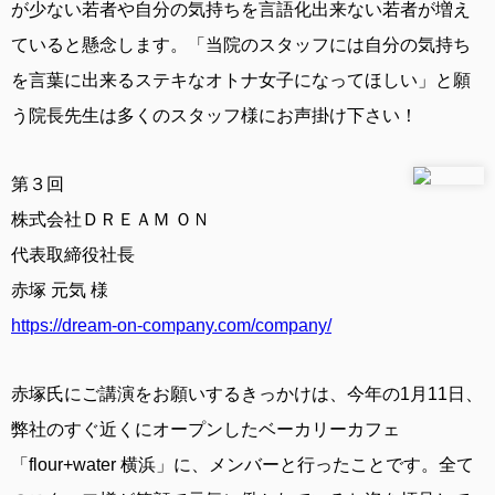
が少ない若者や自分の気持ちを言語化出来ない若者が増え
ていると懸念します。「当院のスタッフには自分の気持ち
を言葉に出来るステキなオトナ女子になってほしい」と願
う院長先生は多くのスタッフ様にお声掛け下さい！
第３回
株式会社ＤＲＥＡＭ ＯＮ
代表取締役社長
赤塚 元気 様
https://dream-on-company.com/company/
赤塚氏にご講演をお願いするきっかけは、今年の1月11日、
弊社のすぐ近くにオープンしたベーカリーカフェ
「flour+water 横浜」に、メンバーと行ったことです。全て